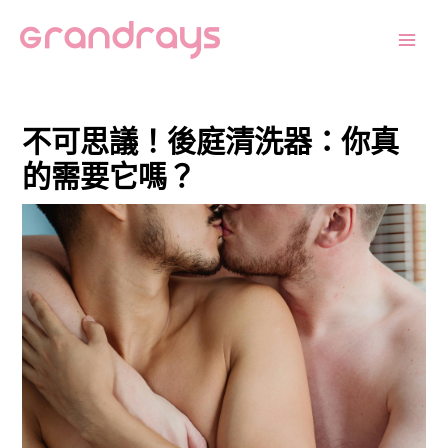
跳
Post
Main
至
navigation
Men
主
要
內
不可思議！後庭清洗器：你真
容
的需要它嗎？