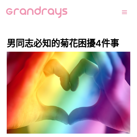
跳
Post
Main
至
navigation
Men
主
要
內
男同志必知的菊花困擾4件事
容