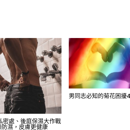
男同志必知的菊花困擾
私密處、後庭保濕大作戰
乾燥防濕，皮膚更健康