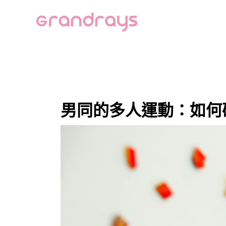
跳
Post
至
navigation
主
要
內
容
男同的多人運動：如何