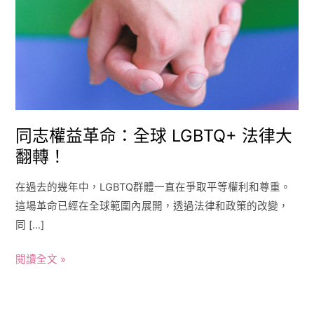
球
LGBTQ+
法
律
大
翻
轉！
同志權益革命：全球 LGBTQ+ 法律大
翻轉！
在過去的幾年中，LGBTQ群體一直在爭取平等權利和尊重。
這場革命已經在全球範圍內展開，透過法律和政策的改變，
同 […]
閱讀全文 »