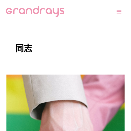
跳
Main
至
Men
主
要
內
容
同志
同
志
權
益
革
命：
全