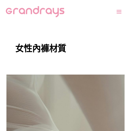
跳
Main
至
Men
主
要
內
容
女性內褲材質
內
褲
材
質
VS
私
密