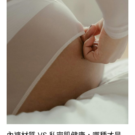
肌
健
康，
哪
種
才
是
妳
的
最
佳
選
擇？