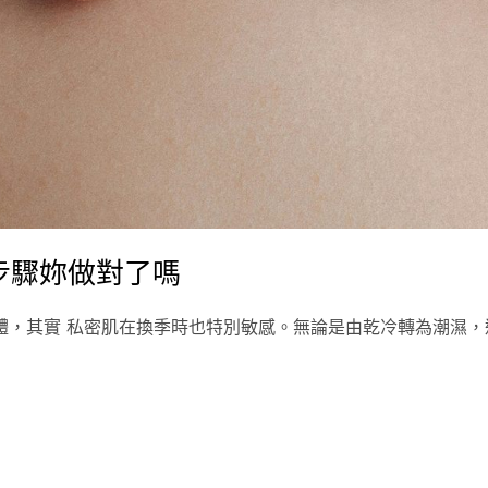
步驟妳做對了嗎
，其實 私密肌在換季時也特別敏感。無論是由乾冷轉為潮濕，還