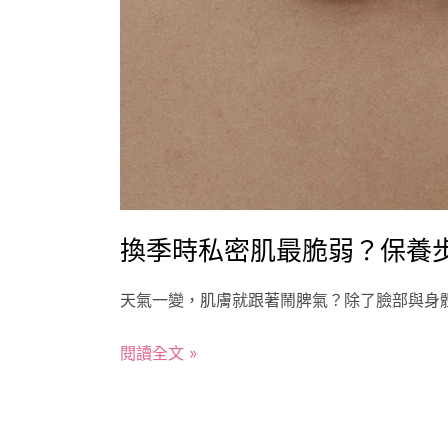
換季時私密肌最脆弱？保養
天氣一變，肌膚就跟著鬧脾氣？除了臉部與身體
閱讀全文 »