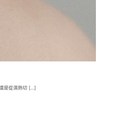
是從濕熱切 […]