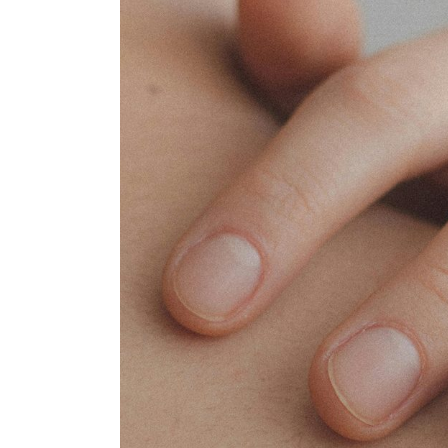
密
肌
最
脆
弱？
保
養
步
驟
妳
做
對
了
嗎