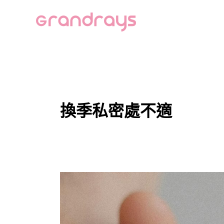
跳
至
主
要
內
容
換季私密處不適
換
季
時
私