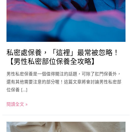
最
常
被
忽
略！
【男
性
私密處保養，「這裡」最常被忽略！
私
【男性私密部位保養全攻略】
密
部
男性私密保養是一個值得關注的話題，可除了肛門保養外，
位
還有其他需要注意的部分喔！這篇文章將會討論男性私密部
保
位保養 […]
養
閱讀全文 »
全
攻
略】
私