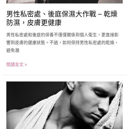
防
男性私密處、後庭保濕大作戰 – 乾燥
濕，
防濕，皮膚更健康
皮
膚
男性私密處和後庭的保養不僅僅關係到個人衛生，更直接影
更
響到皮膚的健康狀態。不過，如何保持男性私密處的乾燥，
健
避免潮
康
閱讀全文 »
男
性
私
密
處
&