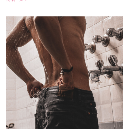
男
性
私
密
處、
後
庭
保
濕
大
作
戰
–
乾
燥