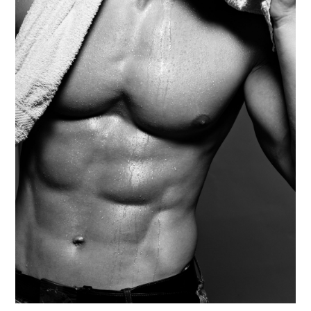
後
庭
如
何
保
養？
不
可
不
知
的
保
養
3
大
重
點