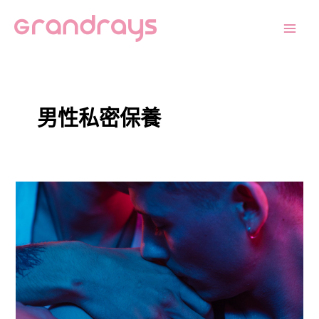
跳
Main
至
Men
主
要
內
容
男性私密保養
私
密
處
保
養，
「這
裡」