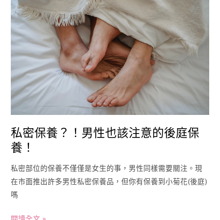
密
保
養？！
男
性
也
該
注
意
的
私密保養？！男性也該注意的後庭保
後
養！
庭
保
私密部位的保養不僅僅是女生的事，男性同樣需要關注。現
養！
在市面推出許多男性私密保養品，但你有保養到小菊花(後庭)
嗎
閱讀全文 »