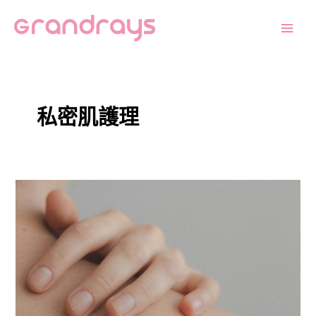
跳
Main
至
Men
主
要
內
容
私密肌護理
換
季
時
私
密
肌
最