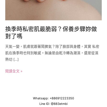
脆
弱？
保
養
步
換季時私密肌最脆弱？保養步驟妳做
驟
對了嗎
妳
天氣一變，肌膚就跟著鬧脾氣？除了臉部與身體，其實 私密
做
肌在換季時也特別敏感。無論是由乾冷轉為潮濕，還是從濕
對
熱切 […]
了
嗎
閱讀全文 »
Whatsapp: +886912223350
Line ID:
@883etmbi